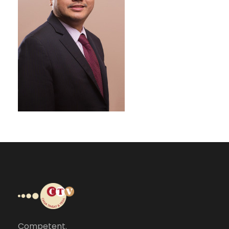
Competent.