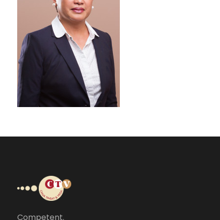
Competent.