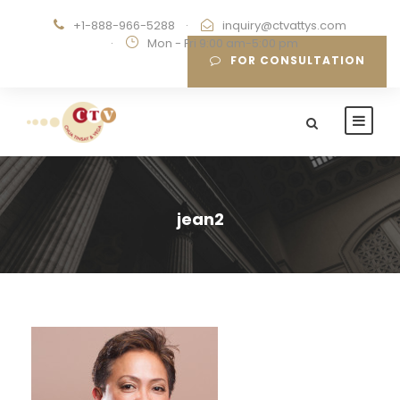
+1-888-966-5288
·
inquiry@ctvattys.com
·
Mon - Fri 9:00 am-5:00 pm
FOR CONSULTATION
jean2