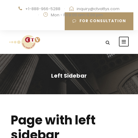
+1-888-966-5288
·
inquiry@ctvattys.com
·
Mon - Fri 9:00 am-5:00 pm
FOR CONSULTATION
Left Sidebar
Page with left
sidebar