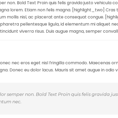
per non. Bold Text Proin quis felis gravida justo vehicula c
 lorem. Etiam non felis magna. [highlight_two] Cras tri
um mollis nisl, ac placerat ante consequat congue. [highl
pharetra pellentesque ligula, id elementum mi aliquet ne
incidunt viverra risus. Duis augue magna, semper convalli
 Donec nec eros eget nisl fringilla commodo. Maecenas ornar
a. Donec eu dolor lacus. Mauris sit amet augue in odio 
dolor semper non. Bold Text Proin quis felis gravida 
entum nec.