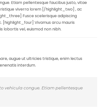
ongue. Etiam pellentesque faucibus justo, vitae
stique viverra lorem [/highlight_two] , ac
ight_three] Fusce scelerisque adipiscing
c. [highlight_four] Vivamus arcu mauris
s lobortis vel, euismod non nibh.
e, augue ut ultricies tristique, enim lectus
venenatis interdum.
justo vehicula congue. Etiam pellentesque