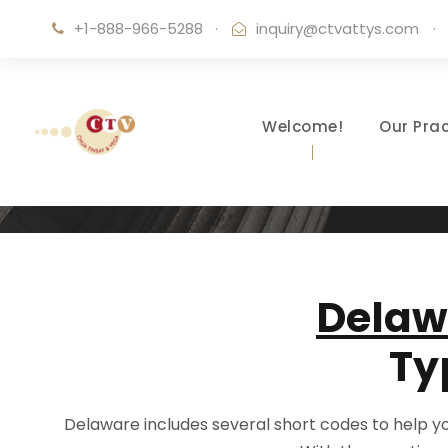
+1-888-966-5288
·
inquiry@ctvattys.com
·
Welcome!
Our Prac
Delaw
Ty
Delaware includes several short codes to help you