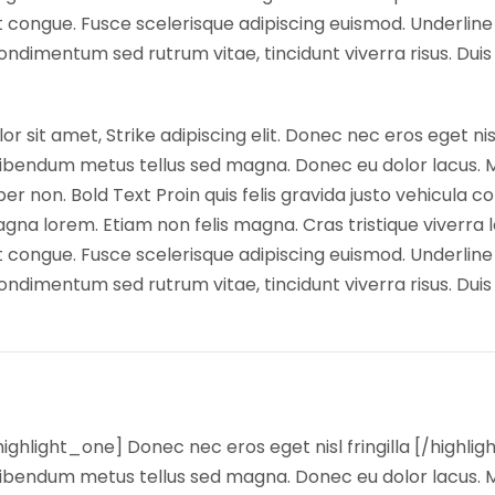
 congue. Fusce scelerisque adipiscing euismod. Underline 
dimentum sed rutrum vitae, tincidunt viverra risus. Duis
it amet, Strike adipiscing elit. Donec nec eros eget ni
s bibendum metus tellus sed magna. Donec eu dolor lacus. 
per non. Bold Text Proin quis felis gravida justo vehicula c
lorem. Etiam non felis magna. Cras tristique viverra lo
 congue. Fusce scelerisque adipiscing euismod. Underline 
dimentum sed rutrum vitae, tincidunt viverra risus. Duis
. [highlight_one] Donec nec eros eget nisl fringilla [/hi
s bibendum metus tellus sed magna. Donec eu dolor lacus. 