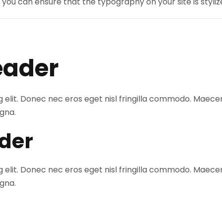
 you can ensure that the typography on your site is styliz
eader
elit. Donec nec eros eget nisl fringilla commodo. Maecena
gna.
der
elit. Donec nec eros eget nisl fringilla commodo. Maecena
gna.