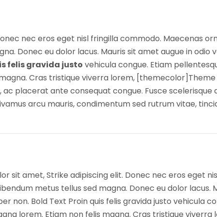
 Donec nec eros eget nisl fringilla commodo. Maecenas ornar
na. Donec eu dolor lacus. Mauris sit amet augue in odio 
s felis gravida justo
vehicula congue. Etiam pellentesq
 magna. Cras tristique viverra lorem, [themecolor]Them
sl, ac placerat ante consequat congue. Fusce scelerisque 
 Vivamus arcu mauris, condimentum sed rutrum vitae, tinci
it amet, Strike adipiscing elit. Donec nec eros eget ni
s bibendum metus tellus sed magna. Donec eu dolor lacus. 
per non. Bold Text Proin quis felis gravida justo vehicula c
lorem. Etiam non felis magna. Cras tristique viverra lo