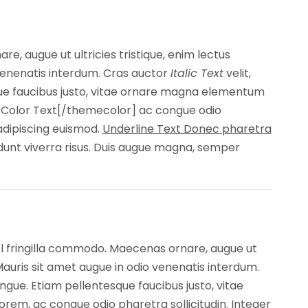
e, augue ut ultricies tristique, enim lectus
venenatis interdum. Cras auctor
Italic Text
velit,
ue faucibus justo, vitae ornare magna elementum
e Color Text[/themecolor] ac congue odio
adipiscing euismod.
Underline Text Donec pharetra
dunt viverra risus. Duis augue magna, semper
sl fringilla commodo. Maecenas ornare, augue ut
Mauris sit amet augue in odio venenatis interdum.
ongue. Etiam pellentesque faucibus justo, vitae
rem, ac congue odio pharetra sollicitudin. Integer