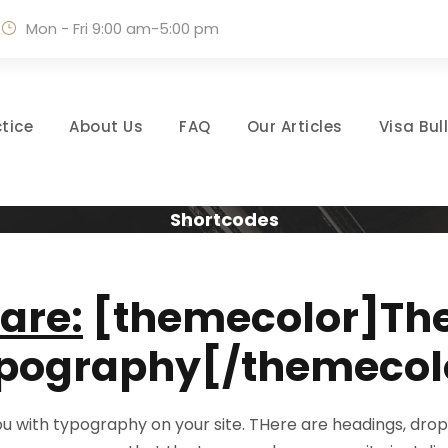
Mon - Fri 9:00 am-5:00 pm
tice
About Us
FAQ
Our Articles
Visa Bul
Shortcodes
are:
[themecolor]The 
pography[/themecol
 with typography on your site. THere are headings, dropcap