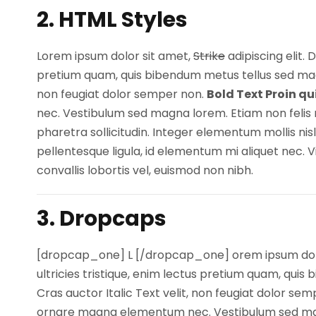
2. HTML Styles
Lorem ipsum dolor sit amet,
Strike
adipiscing elit.
pretium quam, quis bibendum metus tellus sed mag
non feugiat dolor semper non.
Bold Text Proin qui
nec. Vestibulum sed magna lorem. Etiam non felis
pharetra sollicitudin. Integer elementum mollis ni
pellentesque ligula, id elementum mi aliquet nec.
convallis lobortis vel, euismod non nibh.
3. Dropcaps
[dropcap_one] L [/dropcap_one] orem ipsum dolor s
ultricies tristique, enim lectus pretium quam, qui
Cras auctor Italic Text velit, non feugiat dolor sem
ornare magna elementum nec. Vestibulum sed magna 