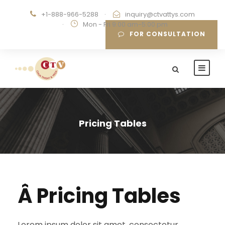
+1-888-966-5288
·
inquiry@ctvattys.com
·
Mon - Fri 9:00 am-5:00 pm
FOR CONSULTATION
Pricing Tables
Â Pricing Tables
Lorem ipsum dolor sit amet, consectetur